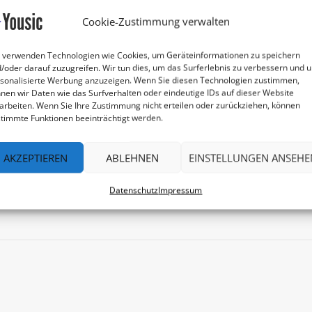
Website:
Cookie-Zustimmung verwalten
https://yousic.net/tante-
mia-tanzt-2026/
 verwenden Technologien wie Cookies, um Geräteinformationen zu speichern
/oder darauf zuzugreifen. Wir tun dies, um das Surferlebnis zu verbessern und 
sonalisierte Werbung anzuzeigen. Wenn Sie diesen Technologien zustimmen,
nen wir Daten wie das Surfverhalten oder eindeutige IDs auf dieser Website
arbeiten. Wenn Sie Ihre Zustimmung nicht erteilen oder zurückziehen, können
timmte Funktionen beeinträchtigt werden.
r, um Marketing-
AKZEPTIEREN
ABLEHNEN
EINSTELLUNGEN ANSEHE
zu akzeptieren
sen Inhalt zu
Datenschutz
Impressum
tivieren