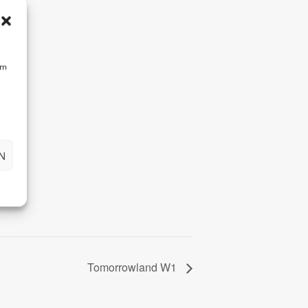
um
N
Tomorrowland W1