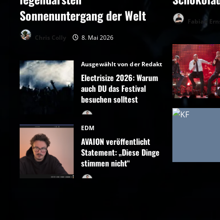
Sonnenuntergang der Welt
Fabian Ern
Chris Colly
8. Mai 2026
Ausgewählt von der Redaktion
Electrisize 2026: Warum
auch DU das Festival
besuchen solltest
Fabian Ernst
5.
EDM
Mai 2026
AVAION veröffentlicht
Statement: „Diese Dinge
stimmen nicht“
Fabian Ernst
5.
Mai 2026