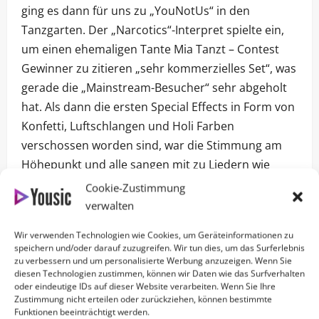
ging es dann für uns zu „YouNotUs“ in den
Tanzgarten. Der „Narcotics“-Interpret spielte ein,
um einen ehemaligen Tante Mia Tanzt – Contest
Gewinner zu zitieren „sehr kommerzielles Set“, was
gerade die „Mainstream-Besucher“ sehr abgeholt
hat. Als dann die ersten Special Effects in Form von
Konfetti, Luftschlangen und Holi Farben
verschossen worden sind, war die Stimmung am
Höhepunkt und alle sangen mit zu Liedern wie
„Supergirl“ oder eben „Narcotics“.
Cookie-Zustimmung
verwalten
Nach YouNotUs war es dann soweit: Die Bühne
wurde kurz umgebaut, die Fläche vor der
Wir verwenden Technologien wie Cookies, um Geräteinformationen zu
speichern und/oder darauf zuzugreifen. Wir tun dies, um das Surferlebnis
Mainstage füllte sich und das Intro lief – Cascada
zu verbessern und um personalisierte Werbung anzuzeigen. Wenn Sie
war an der Reihe. 45 Minuten Hits, Nostalgie und
diesen Technologien zustimmen, können wir Daten wie das Surfverhalten
oder eindeutige IDs auf dieser Website verarbeiten. Wenn Sie Ihre
Gänsehaut bei Hits wie „Everytime We Touch“,
Zustimmung nicht erteilen oder zurückziehen, können bestimmte
„Evacuate The Dancefloor“ oder der Zugabe in
Funktionen beeinträchtigt werden.