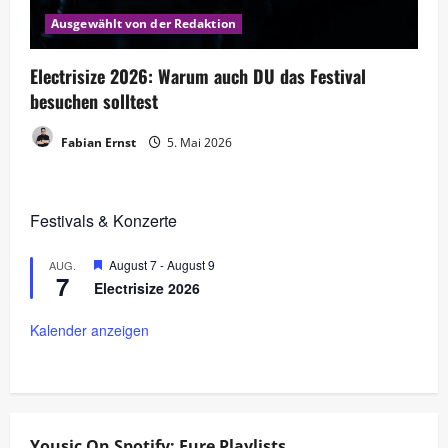
Ausgewählt von der Redaktion
Electrisize 2026: Warum auch DU das Festival
besuchen solltest
Fabian Ernst
5. Mai 2026
Festivals & Konzerte
H
August 7
-
August 9
AUG.
7
e
Electrisize 2026
r
v
o
Kalender anzeigen
r
g
e
h
o
b
e
Yousic On Spotify: Eure Playlists