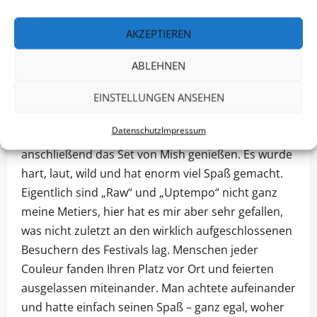
Form von „Because The Night“. Der Auftritt war ein
voller Erfolg und konnte die Menschen mitreißen
AKZEPTIEREN
und leitete perfekte in die heiße Phase des Abends
ABLEHNEN
ein.
Nachdem wir völlig fertig von Gesang und Tanz mit
EINSTELLUNGEN ANSEHEN
Cascada waren, blieb uns nur eine Option: Die
Datenschutz
Impressum
Bassküche, den Rest von Brennan Heart sehen und
anschließend das Set von Mish genießen. Es wurde
hart, laut, wild und hat enorm viel Spaß gemacht.
Eigentlich sind „Raw“ und „Uptempo“ nicht ganz
meine Metiers, hier hat es mir aber sehr gefallen,
was nicht zuletzt an den wirklich aufgeschlossenen
Besuchern des Festivals lag. Menschen jeder
Couleur fanden Ihren Platz vor Ort und feierten
ausgelassen miteinander. Man achtete aufeinander
und hatte einfach seinen Spaß – ganz egal, woher