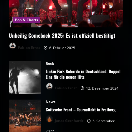
Pop & Charts
Unheilig Comeback 2025: Es ist offiziell bestätigt
Fabian Ernst
6. Februar 2025
Rock
Linkin Park Rekorde in Deutschland: Doppel
Eins für die neuen Hits
Fabian Ernst
12. Dezember 2024
News
Goitzsche Front – Tourauftakt in Freiberg
Jonas Gernhardt
5. September
2022