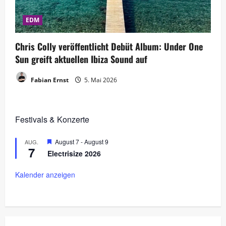
EDM
Chris Colly veröffentlicht Debüt Album: Under One
Sun greift aktuellen Ibiza Sound auf
Fabian Ernst
5. Mai 2026
Festivals & Konzerte
H
August 7
-
August 9
AUG.
7
e
Electrisize 2026
r
v
o
Kalender anzeigen
r
g
e
h
o
b