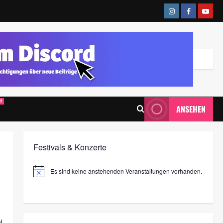
?
ANSEHEN
Festivals & Konzerte
Es sind keine anstehenden Veranstaltungen vorhanden.
H
i
n
w
e
i
s