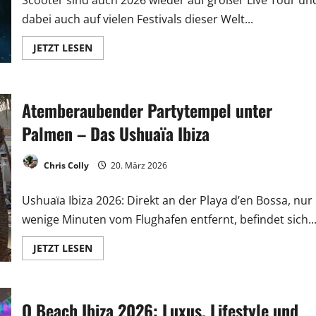
Scooter sind auch 2026 wieder auf großer Live Tour un
dabei auch auf vielen Festivals dieser Welt...
JETZT LESEN
Atemberaubender Partytempel unter
Palmen – Das Ushuaïa Ibiza
Chris Colly
20. März 2026
Ushuaïa Ibiza 2026: Direkt an der Playa d’en Bossa, nur
wenige Minuten vom Flughafen entfernt, befindet sich..
JETZT LESEN
O Beach Ibiza 2026: Luxus, Lifestyle und