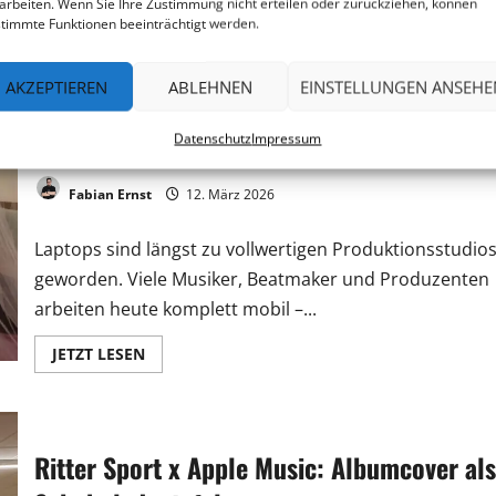
arbeiten. Wenn Sie Ihre Zustimmung nicht erteilen oder zurückziehen, können
JETZT LESEN
timmte Funktionen beeinträchtigt werden.
AKZEPTIEREN
ABLEHNEN
EINSTELLUNGEN ANSEHE
MacBook Neo: Musikproduktion auf dem
Einstiegsmodell?
Datenschutz
Impressum
Fabian Ernst
12. März 2026
Laptops sind längst zu vollwertigen Produktionsstudio
geworden. Viele Musiker, Beatmaker und Produzenten
arbeiten heute komplett mobil –...
JETZT LESEN
Ritter Sport x Apple Music: Albumcover als