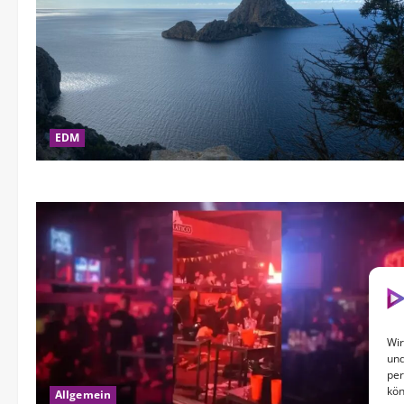
EDM
Wir
und
per
kön
Allgemein