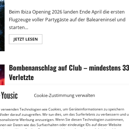
Beim Ibiza Opening 2026 landen Ende April die ersten
Flugzeuge voller Partygäste auf der Baleareninsel und
starten...
JETZT LESEN
Bombenanschlag auf Club – mindestens 3
Verletzte
Fabian Ernst
12. März 2026
Cookie-Zustimmung verwalten
Bei einer Explosion in einem Nachtclub im Norden
 verwenden Technologien wie Cookies, um Geräteinformationen zu speichern
Perus sind am vergangenen Wochenende zahlreiche
/oder darauf zuzugreifen. Wir tun dies, um das Surferlebnis zu verbessern und 
Menschen verletzt worden....
sonalisierte Werbung anzuzeigen. Wenn Sie diesen Technologien zustimmen,
nen wir Daten wie das Surfverhalten oder eindeutige IDs auf dieser Website